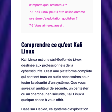
n’importe quel ordinateur ?
7.5
Kali Linux peut-il être utilisé comme
système d’exploitation quotidien ?
7.6
Vous aimerez aussi :
Comprendre ce qu’est Kali
Linux
Kali Linux
est une
distribution
de
Linux
destinée aux professionnels de la
cybersécurité
. C’est une plateforme complète
qui contient tous les outils nécessaires pour
tester la sécurité d’un système. Que vous
soyez un auditeur de sécurité, un pentester
ou un chercheur en sécurité, Kali Linux a
quelque chose à vous offrir.
Basé sur
Debian
, ce système d’exploitation