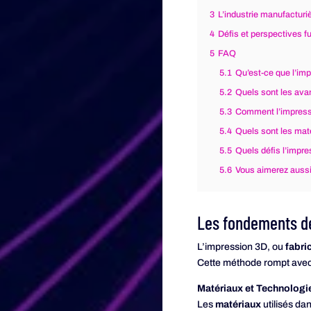
3
L’industrie manufacturi
4
Défis et perspectives f
5
FAQ
5.1
Qu’est-ce que l’im
5.2
Quels sont les avan
5.3
Comment l’impressi
5.4
Quels sont les mat
5.5
Quels défis l’impre
5.6
Vous aimerez aussi
Les fondements de
L’impression 3D, ou
fabri
Cette méthode rompt avec 
Matériaux et Technologi
Les
matériaux
utilisés da