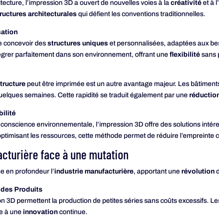
tecture, l’impression 3D a ouvert de nouvelles voies à la
créativité
et à l
ructures architecturales
qui défient les conventions traditionnelles.
sation
e concevoir des
structures uniques
et personnalisées, adaptées aux bes
ntégrer parfaitement dans son environnement, offrant une
flexibilité
sans 
tructure
peut être imprimée est un autre avantage majeur. Les bâtiments
quelques semaines. Cette rapidité se traduit également par une
réductio
ilité
 conscience environnementale, l’impression 3D offre des solutions intér
optimisant les ressources, cette méthode permet de réduire l’empreinte c
acturière face à une mutation
e en profondeur l’
industrie manufacturière
, apportant une
révolution
d
é des Produits
n 3D permettent la production de petites séries sans coûts excessifs. L
ie à une
innovation
continue.