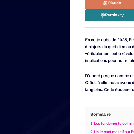
Claude
Perplexity
En cette aube de 2025,
l’
d’
objets
du quotidien ou d
véritablement cette révolu
implications pour notre fut
D’abord perçue comme une 
Grâce à elle, nous avons d
tangibles. Cette épopée n
Sommaire
1
Les fondements de l’im
2
Un impact massif sur l