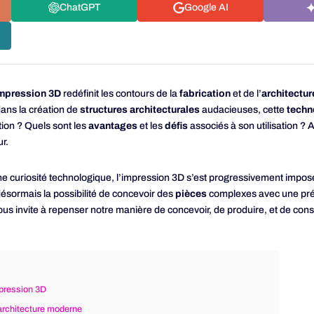
ChatGPT
Google AI
impression 3D
redéfinit les contours de la
fabrication
et de l’
architectur
ans la création de
structures architecturales
audacieuses, cette
techn
tion ? Quels sont les
avantages
et les
défis
associés à son utilisation ? 
ur.
curiosité technologique, l’impression 3D s’est progressivement impos
ésormais la possibilité de concevoir des
pièces
complexes avec une préc
ous invite à repenser notre manière de concevoir, de produire, et de co
pression 3D
’architecture moderne