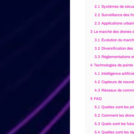
2.1
Systèmes de sécur
2.2
Surveillance des fr
2.3
Applications urbai
3
Le marché des drones e
3.1
Évolution du marc
3.2
Diversification des
3.3
Réglementations et
4
Technologies de pointe :
4.1
Intelligence artific
4.2
Capteurs de nouvel
4.3
Réseaux de commu
5
FAQ
5.1
Quelles sont les p
5.2
Comment les drones 
5.3
Quels sont les fut
5.4
Quelles sont les ré