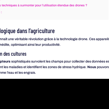
s techniques à surmonter pour l’utilisation étendue des drones ?
 :
ogique dans l’agriculture
naît une véritable révolution grâce à la technologie drone. Ces appareil
nédite, optimisant ainsi leur productivité.
on des cultures
pteurs
sophistiqués survolent les champs pour collecter des données es
nt les maladies et identifient les zones de stress hydrique.
Nous
pouvons 
me l’eau et les engrais.