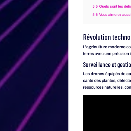
5.5
Quels sont les défi
5.6
Vous aimerez aussi
Révolution technol
L’
agriculture moderne
con
terres avec une précision i
Surveillance et gesti
Les
drones
équipés de
ca
santé des plantes, détecte
ressources naturelles, com