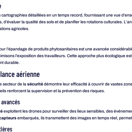
e
 cartographies détaillées en un temps record, fournissant une vue d’ens
, d’évaluer la qualité des sols et de planifier les rotations culturales. 
tations agricoles.
ur l’épandage de produits phytosanitaires est une avancée considérable
misons l’exposition des travailleurs. Cette approche plus écologique est d
t durable.
llance aérienne
e secteur de la
sécurité
démontre leur efficacité à couvrir de vastes zon
ils renforcent la supervision et la prévention des risques.
é avancés
té
exploitent les drones pour surveiller des lieux sensibles, des événeme
capteurs
embarqués, ils transmettent des images en temps réel, permetta
tières