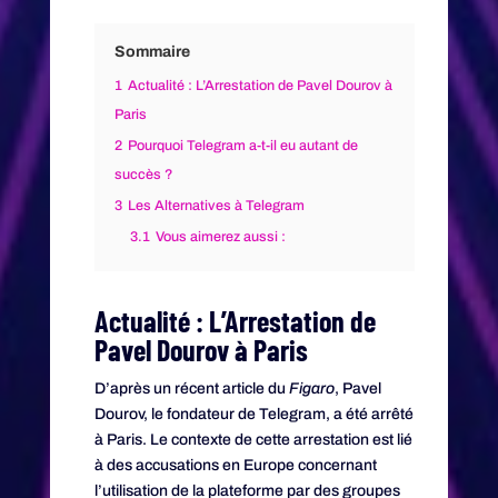
Sommaire
1
Actualité : L’Arrestation de Pavel Dourov à
Paris
2
Pourquoi Telegram a-t-il eu autant de
succès ?
3
Les Alternatives à Telegram
3.1
Vous aimerez aussi :
Actualité : L’Arrestation de
Pavel Dourov à Paris
D’après un récent article du
Figaro
, Pavel
Dourov, le fondateur de Telegram, a été arrêté
à Paris. Le contexte de cette arrestation est lié
à des accusations en Europe concernant
l’utilisation de la plateforme par des groupes