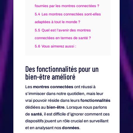
fournies par les montres connectées ?
5.4
Les montres connectées sont-elles
adaptées à tout le monde ?
5.5
Quel est l’avenir des montres
connectées en termes de santé ?
5.6
Vous aimerez aussi :
Des fonctionnalités pour un
bien-être amélioré
Les
montres connectées
ont réussi à
s’immiscer dans notre quotidien, mais leur
vrai pouvoir réside dans leurs
fonctionnalités
dédiées au
bien-être
. Lorsque nous parlons
de
santé
, il est difficile d’ignorer comment ces
dispositifs jouent un rôle crucial en surveillant
et en analysant nos
données
.