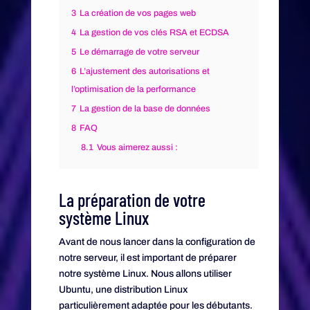
3
La création de vos pages web
4
La gestion de vos clés RSA et ECDSA
5
Le démarrage de votre serveur
6
L’ajustement des autorisations et
l’optimisation de la performance
7
La gestion de la base de données
8
FAQ
8.1
Vous aimerez aussi :
La préparation de votre
système Linux
Avant de nous lancer dans la configuration de
notre serveur, il est important de préparer
notre système Linux. Nous allons utiliser
Ubuntu, une distribution Linux
particulièrement adaptée pour les débutants.