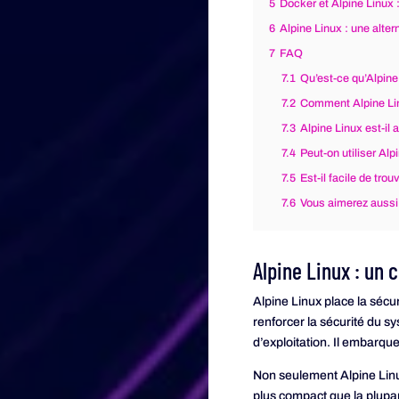
5
Docker et Alpine Linux 
6
Alpine Linux : une alter
7
FAQ
7.1
Qu’est-ce qu’Alpine 
7.2
Comment Alpine Linu
7.3
Alpine Linux est-il
7.4
Peut-on utiliser Al
7.5
Est-il facile de tro
7.6
Vous aimerez aussi
Alpine Linux : un 
Alpine Linux place la sécur
renforcer la sécurité du 
d’exploitation. Il embarq
Non seulement Alpine Linux 
plus compact que la plupar