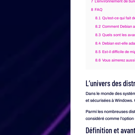
7
L’environnement de bu
8
FAQ
8.1
Qu’est-ce qui fait 
8.2
Comment Debian ass
8.3
Quels sont les ava
8.4
Debian est-elle ad
8.5
Est-il difficile de 
8.6
Vous aimerez aussi
L’univers des dist
Dans le monde des systèm
et sécurisées à Windows. C
Parmi les nombreuses dist
considéré comme l’option d
Définition et ava