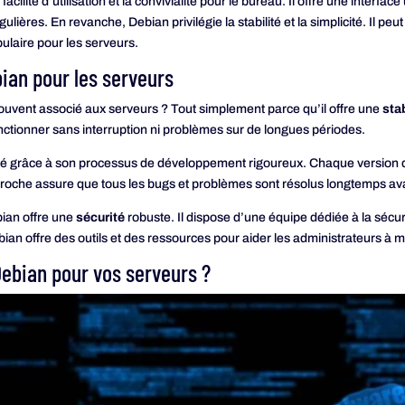
 facilité d’utilisation et la convivialité pour le bureau. Il offre une inter
ulières. En revanche, Debian privilégie la stabilité et la simplicité. Il peut 
opulaire pour les serveurs.
bian pour les serveurs
souvent associé aux serveurs ? Tout simplement parce qu’il offre une
stab
onctionner sans interruption ni problèmes sur de longues périodes.
ilité grâce à son processus de développement rigoureux. Chaque version
roche assure que tous les bugs et problèmes sont résolus longtemps avant
bian offre une
sécurité
robuste. Il dispose d’une équipe dédiée à la sécuri
bian offre des outils et des ressources pour aider les administrateurs à m
Debian pour vos serveurs ?