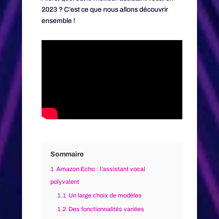
2023 ? C’est ce que nous allons découvrir
ensemble !
Sommaire
1
Amazon Echo : l’assistant vocal
polyvalent
1.1
Un large choix de modèles
1.2
Des fonctionnalités variées