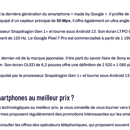
 la dernière génération du smartphone « made by Google ». Il profite de 
Equipé d’un capteur principal de
50 Mpx
, il offre également un ultra angl
ocesseur Snapdragon Gen 1+ et tourne sous Android 13. Son écran LTPO OL
ment de 120 Hz. Le Google Pixel 7 Pro est commercialisé à partir de 1 19
e dernier-né de la marque japonaise. Il tire parti du savoir-faire de Sony
om. Son écran OLED de 6,2 pouces offre une définition de 2 520 x 1 080 pi
opulsé par le processeur Snapdragon Gen 1+ et tourne sous Android 13. I
artphones au meilleur prix ?
x technologiques au meilleur prix, je vous conseille de vous tourner vers 
ormes proposent régulièrement des promotions intéressantes sur les s
consulter les offres des opérateurs téléphoniques, qui proposent souven