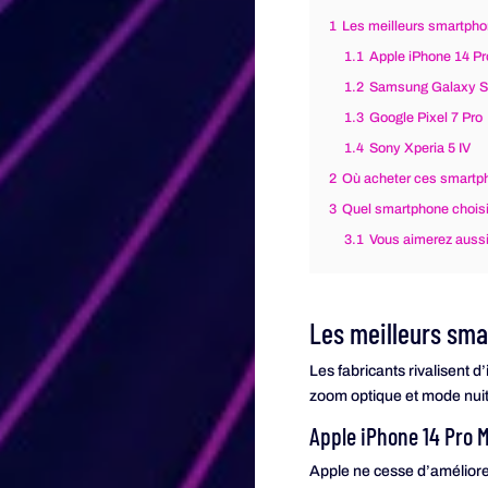
1
Les meilleurs smartpho
1.1
Apple iPhone 14 P
1.2
Samsung Galaxy S2
1.3
Google Pixel 7 Pro
1.4
Sony Xperia 5 IV
2
Où acheter ces smartph
3
Quel smartphone choisi
3.1
Vous aimerez aussi
Les meilleurs sma
Les fabricants rivalisent 
zoom optique et mode nuit,
Apple iPhone 14 Pro 
Apple ne cesse d’améliore