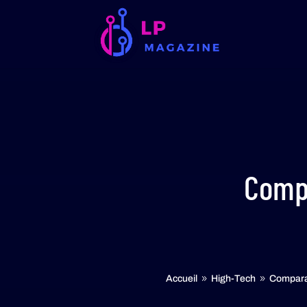
Compa
Accueil
High-Tech
Comparat
9
9