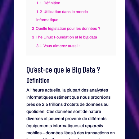
1.1
Définition
1.2
Utilisation dans le monde
informatique
2
Quelle législation pour les données ?
3
The Linux Foundation et le big data
3.1
Vous aimerez aussi :
Qu’est-ce que le Big Data ?
Définition
A l’heure actuelle, la plupart des analystes
informatiques estiment que nous procréons
près de 2,5 trillions d’octets de données au
quotidien. Ces données sont de nature
diverses et peuvent provenir de différents
équipements informatiques et
appareils
mobiles – données liées à des transactions en