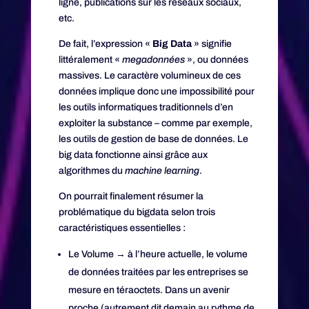
ligne, publications sur les réseaux sociaux,
etc.
De fait, l’expression «
Big Data
» signifie
littéralement «
megadonnées
», ou données
massives. Le caractère volumineux de ces
données implique donc une impossibilité pour
les outils informatiques traditionnels d’en
exploiter la substance – comme par exemple,
les outils de gestion de base de données. Le
big data fonctionne ainsi grâce aux
algorithmes du
machine learning
.
On pourrait finalement résumer la
problématique du bigdata selon trois
caractéristiques essentielles :
Le Volume → à l’heure actuelle, le volume
de données traitées par les entreprises se
mesure en téraoctets. Dans un avenir
proche (autrement dit demain au rythme de