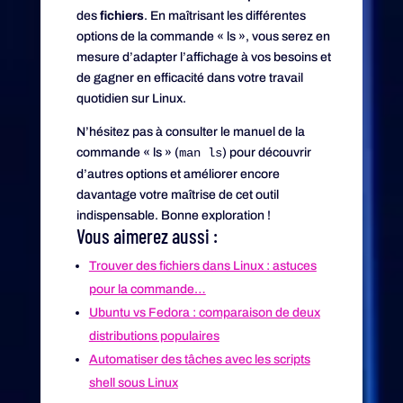
des
fichiers
. En maîtrisant les différentes
options de la commande « ls », vous serez en
mesure d’adapter l’affichage à vos besoins et
de gagner en efficacité dans votre travail
quotidien sur Linux.
N’hésitez pas à consulter le manuel de la
commande « ls » (
man ls
) pour découvrir
d’autres options et améliorer encore
davantage votre maîtrise de cet outil
indispensable. Bonne exploration !
Vous aimerez aussi :
Trouver des fichiers dans Linux : astuces
pour la commande…
Ubuntu vs Fedora : comparaison de deux
distributions populaires
Automatiser des tâches avec les scripts
shell sous Linux