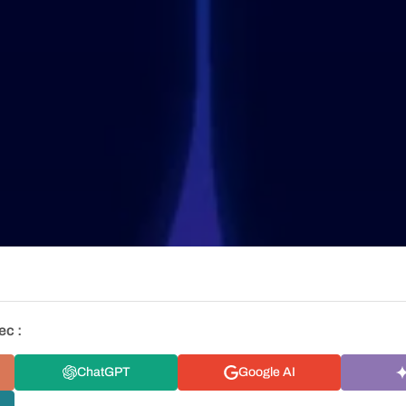
ec :
ChatGPT
Google AI