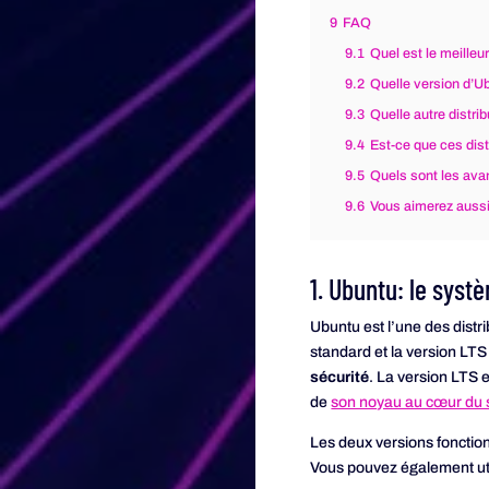
9
FAQ
9.1
Quel est le meille
9.2
Quelle version d’
9.3
Quelle autre distr
9.4
Est-ce que ces dist
9.5
Quels sont les ava
9.6
Vous aimerez aussi
1. Ubuntu: le syst
Ubuntu est l’une des distri
standard et la version LTS
sécurité
. La version LTS e
de
son noyau au cœur du s
Les deux versions fonctio
Vous pouvez également utili