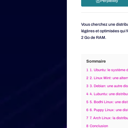
Perplexity
Vous cherchez une distribu
légères et optimisées qui 
2 Go de RAM.
Sommaire
1
1. Ubuntu: le système d’
2
2. Linux Mint: une alte
3
3. Debian: une autre dis
4
4. Lubuntu: une distribu
5
5. Bodhi Linux: une dist
6
6. Puppy Linux: une dist
7
7. Arch Linux: la distri
8
Conclusion