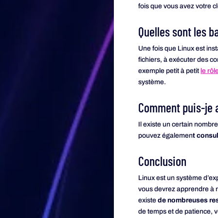
fois que vous avez votre c
Quelles sont les b
Une fois que Linux est ins
fichiers, à exécuter des c
exemple petit à petit
le rô
système.
Comment puis-je a
Il existe un certain nombr
pouvez égalemen
t consul
Conclusion
Linux est un système d’exp
vous devrez apprendre à na
existe
de nombreuses ress
de temps et de patience, v