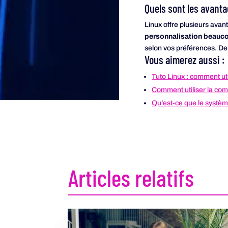
Quels sont les avanta
Linux offre plusieurs avant
personnalisation beauc
selon vos préférences. De p
Vous aimerez aussi :
Tuto Linux : comment ut
Comment utiliser la co
Qu’est-ce que le système
Articles relatifs