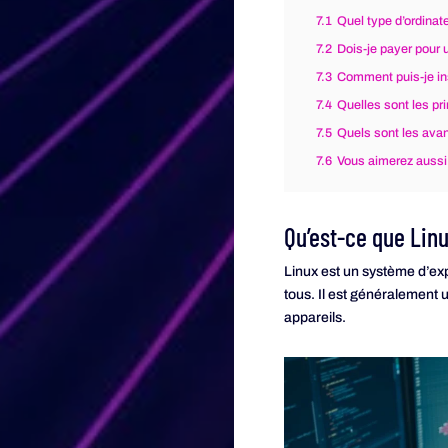
7.1
Quel type d’ordinate
7.2
Dois-je payer pour u
7.3
Comment puis-je ins
7.4
Quelles sont les pr
7.5
Quels sont les avan
7.6
Vous aimerez aussi
Qu’est-ce que Linu
Linux est un système d’expl
tous. Il est généralement u
appareils.