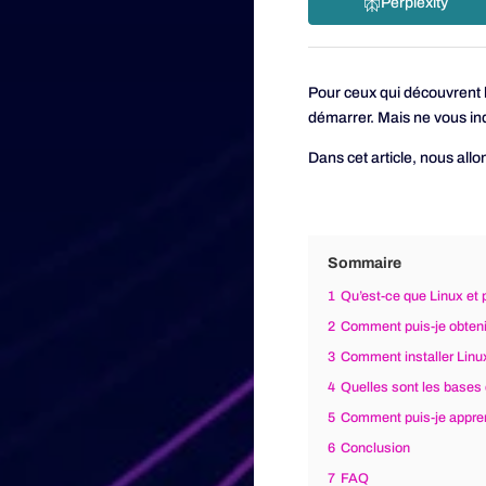
Perplexity
Pour ceux qui découvrent l
démarrer. Mais ne vous inq
Dans cet article, nous allo
Sommaire
1
Qu’est-ce que Linux et p
2
Comment puis-je obteni
3
Comment installer Linu
4
Quelles sont les bases 
5
Comment puis-je apprend
6
Conclusion
7
FAQ