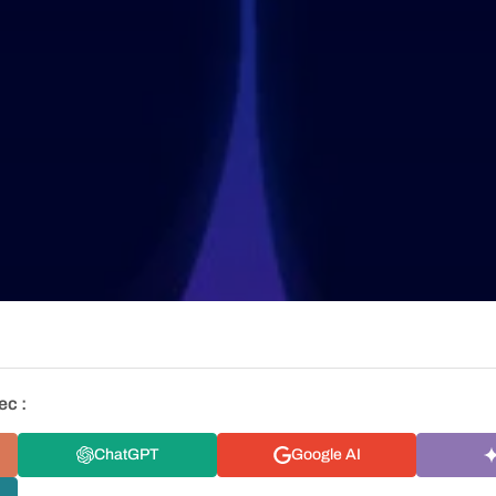
ec :
ChatGPT
Google AI