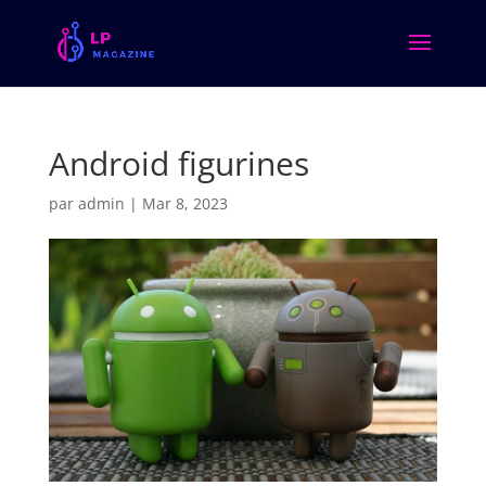
Android figurines
par
admin
|
Mar 8, 2023